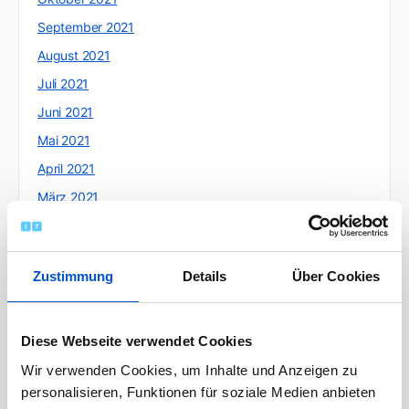
September 2021
August 2021
Juli 2021
Juni 2021
Mai 2021
April 2021
März 2021
Februar 2021
Januar 2021
Zustimmung
Details
Über Cookies
Dezember 2020
November 2020
Oktober 2020
Diese Webseite verwendet Cookies
September 2020
Wir verwenden Cookies, um Inhalte und Anzeigen zu
personalisieren, Funktionen für soziale Medien anbieten
August 2020