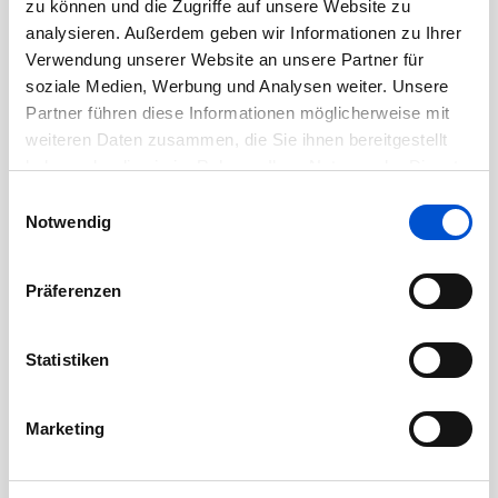
zu können und die Zugriffe auf unsere Website zu
Juli 2020
analysieren. Außerdem geben wir Informationen zu Ihrer
Juni 2020
Verwendung unserer Website an unsere Partner für
soziale Medien, Werbung und Analysen weiter. Unsere
Mai 2020
Partner führen diese Informationen möglicherweise mit
April 2020
weiteren Daten zusammen, die Sie ihnen bereitgestellt
März 2020
haben oder die sie im Rahmen Ihrer Nutzung der Dienste
Februar 2020
gesammelt haben.
Einwilligungsauswahl
Notwendig
Januar 2020
Dezember 2019
Präferenzen
November 2019
Oktober 2019
Statistiken
September 2019
August 2019
Marketing
Juli 2019
Juni 2019