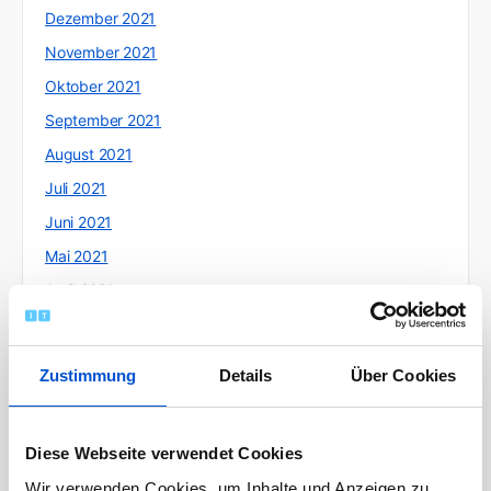
Dezember 2021
November 2021
Oktober 2021
September 2021
August 2021
Juli 2021
Juni 2021
Mai 2021
April 2021
März 2021
Februar 2021
Zustimmung
Details
Über Cookies
Januar 2021
Dezember 2020
Diese Webseite verwendet Cookies
November 2020
Wir verwenden Cookies, um Inhalte und Anzeigen zu