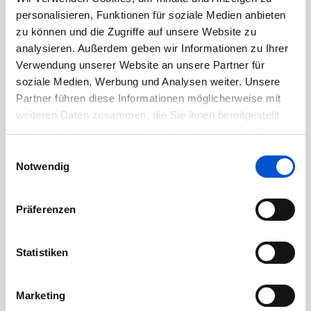
Oktober 2020
personalisieren, Funktionen für soziale Medien anbieten
September 2020
zu können und die Zugriffe auf unsere Website zu
August 2020
analysieren. Außerdem geben wir Informationen zu Ihrer
Verwendung unserer Website an unsere Partner für
Juli 2020
soziale Medien, Werbung und Analysen weiter. Unsere
Juni 2020
Partner führen diese Informationen möglicherweise mit
Mai 2020
weiteren Daten zusammen, die Sie ihnen bereitgestellt
April 2020
haben oder die sie im Rahmen Ihrer Nutzung der Dienste
gesammelt haben.
Einwilligungsauswahl
März 2020
Notwendig
Februar 2020
Januar 2020
Präferenzen
Dezember 2019
November 2019
Statistiken
Oktober 2019
September 2019
Marketing
August 2019