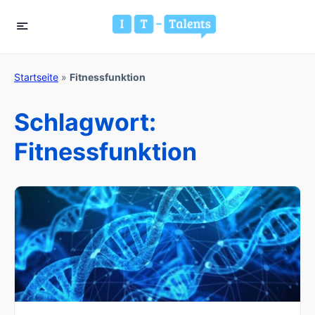
Startseite
»
Fitnessfunktion
Schlagwort:
Fitnessfunktion