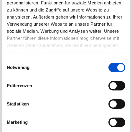
personalisieren, Funktionen für soziale Medien anbieten
September 2020
zu können und die Zugriffe auf unsere Website zu
August 2020
analysieren. Außerdem geben wir Informationen zu Ihrer
Juli 2020
Verwendung unserer Website an unsere Partner für
Juni 2020
soziale Medien, Werbung und Analysen weiter. Unsere
Partner führen diese Informationen möglicherweise mit
Mai 2020
weiteren Daten zusammen, die Sie ihnen bereitgestellt
April 2020
haben oder die sie im Rahmen Ihrer Nutzung der Dienste
März 2020
gesammelt haben.
Einwilligungsauswahl
Februar 2020
Notwendig
Januar 2020
Dezember 2019
Präferenzen
November 2019
Oktober 2019
Statistiken
September 2019
August 2019
Marketing
Juli 2019