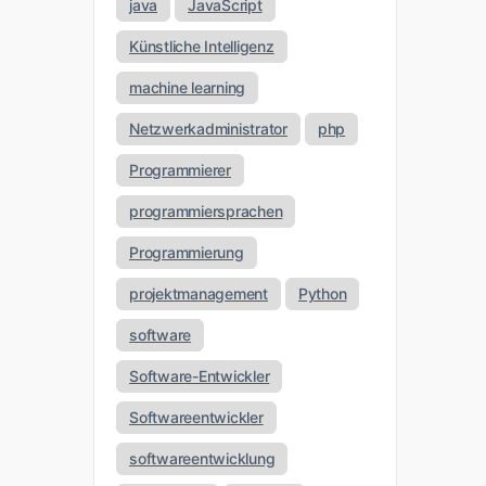
java
JavaScript
Künstliche Intelligenz
machine learning
Netzwerkadministrator
php
Programmierer
programmiersprachen
Programmierung
projektmanagement
Python
software
Software-Entwickler
Softwareentwickler
softwareentwicklung