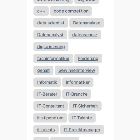
c++
code competition
data scientist
Datenanalyse
Datenanalyst
datenschutz
digitalisierung
fachinformatiker
Förderung
gehalt
Gewinnerinterview
Informatik
Informatiker
IT-Berater
IT-Branche
IT-Consultant
IT-Sicherheit
it-stipendium
IT-Talente
it-talents
IT Projektmanager