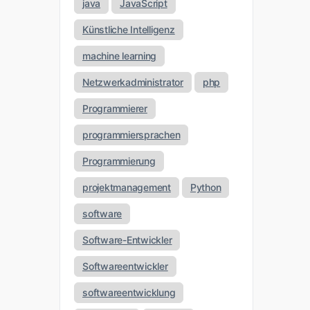
java
JavaScript
Künstliche Intelligenz
machine learning
Netzwerkadministrator
php
Programmierer
programmiersprachen
Programmierung
projektmanagement
Python
software
Software-Entwickler
Softwareentwickler
softwareentwicklung