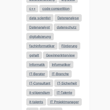
c++
code competition
data scientist
Datenanalyse
Datenanalyst
datenschutz
digitalisierung
fachinformatiker
Förderung
gehalt
Gewinnerinterview
Informatik
Informatiker
IT-Berater
IT-Branche
IT-Consultant
IT-Sicherheit
it-stipendium
IT-Talente
it-talents
IT Projektmanager