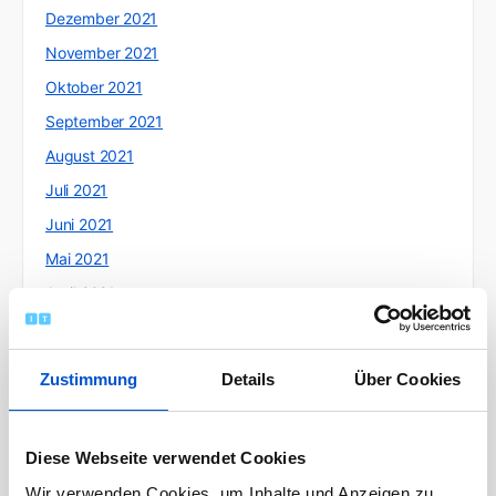
Dezember 2021
November 2021
Oktober 2021
September 2021
August 2021
Juli 2021
Juni 2021
Mai 2021
April 2021
März 2021
Februar 2021
Zustimmung
Details
Über Cookies
Januar 2021
Dezember 2020
Diese Webseite verwendet Cookies
November 2020
Wir verwenden Cookies, um Inhalte und Anzeigen zu