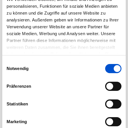
Oktober 2020
personalisieren, Funktionen für soziale Medien anbieten
September 2020
zu können und die Zugriffe auf unsere Website zu
August 2020
analysieren. Außerdem geben wir Informationen zu Ihrer
Verwendung unserer Website an unsere Partner für
Juli 2020
soziale Medien, Werbung und Analysen weiter. Unsere
Juni 2020
Partner führen diese Informationen möglicherweise mit
Mai 2020
weiteren Daten zusammen, die Sie ihnen bereitgestellt
April 2020
haben oder die sie im Rahmen Ihrer Nutzung der Dienste
gesammelt haben.
Einwilligungsauswahl
März 2020
Notwendig
Februar 2020
Januar 2020
Präferenzen
Dezember 2019
November 2019
Statistiken
Oktober 2019
September 2019
Marketing
August 2019