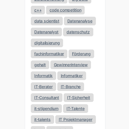
c++
code competition
data scientist
Datenanalyse
Datenanalyst
datenschutz
digitalisierung
fachinformatiker
Förderung
gehalt
Gewinnerinterview
Informatik
Informatiker
IT-Berater
IT-Branche
IT-Consultant
IT-Sicherheit
it-stipendium
IT-Talente
it-talents
IT Projektmanager