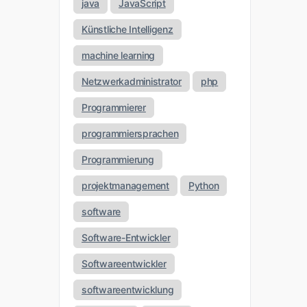
java
JavaScript
Künstliche Intelligenz
machine learning
Netzwerkadministrator
php
Programmierer
programmiersprachen
Programmierung
projektmanagement
Python
software
Software-Entwickler
Softwareentwickler
softwareentwicklung