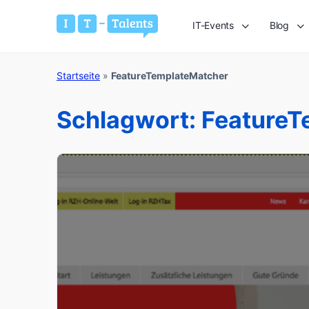
IT-Events
Blog
Startseite
»
FeatureTemplateMatcher
Schlagwort:
FeatureT