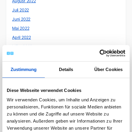
August 2022
Juli 2022
Juni 2022
Mai 2022
April 2022
März 2022
Februar 2022
Januar 2022
Zustimmung
Details
Über Cookies
Dezember 2021
November 2021
Diese Webseite verwendet Cookies
Oktober 2021
Wir verwenden Cookies, um Inhalte und Anzeigen zu
September 2021
personalisieren, Funktionen für soziale Medien anbieten
August 2021
zu können und die Zugriffe auf unsere Website zu
Juli 2021
analysieren. Außerdem geben wir Informationen zu Ihrer
Verwendung unserer Website an unsere Partner für
Juni 2021