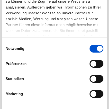
zu können und die Zugriffe auf unsere Website zu
Juli 2020
analysieren. Außerdem geben wir Informationen zu Ihrer
Juni 2020
Verwendung unserer Website an unsere Partner für
soziale Medien, Werbung und Analysen weiter. Unsere
Mai 2020
Partner führen diese Informationen möglicherweise mit
April 2020
weiteren Daten zusammen, die Sie ihnen bereitgestellt
März 2020
haben oder die sie im Rahmen Ihrer Nutzung der Dienste
Februar 2020
gesammelt haben.
Einwilligungsauswahl
Notwendig
Januar 2020
Dezember 2019
Präferenzen
November 2019
Oktober 2019
Statistiken
September 2019
August 2019
Marketing
Juli 2019
Juni 2019