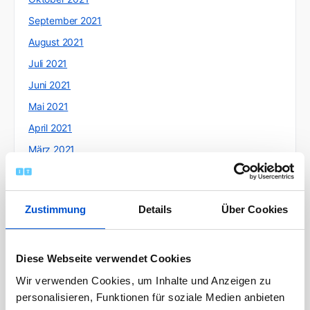
September 2021
August 2021
Juli 2021
Juni 2021
Mai 2021
April 2021
März 2021
Februar 2021
Januar 2021
Zustimmung
Details
Über Cookies
Dezember 2020
November 2020
Oktober 2020
Diese Webseite verwendet Cookies
September 2020
Wir verwenden Cookies, um Inhalte und Anzeigen zu
personalisieren, Funktionen für soziale Medien anbieten
August 2020