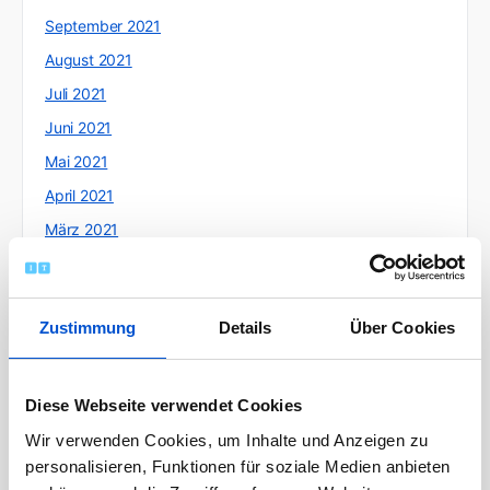
September 2021
August 2021
Juli 2021
Juni 2021
Mai 2021
April 2021
März 2021
Februar 2021
Januar 2021
Zustimmung
Details
Über Cookies
Dezember 2020
November 2020
Oktober 2020
Diese Webseite verwendet Cookies
September 2020
Wir verwenden Cookies, um Inhalte und Anzeigen zu
personalisieren, Funktionen für soziale Medien anbieten
August 2020