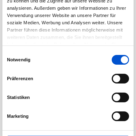
zu können und die Zugriffe auf unsere Website zu
Juli 2020
analysieren. Außerdem geben wir Informationen zu Ihrer
Juni 2020
Verwendung unserer Website an unsere Partner für
Mai 2020
soziale Medien, Werbung und Analysen weiter. Unsere
Partner führen diese Informationen möglicherweise mit
April 2020
weiteren Daten zusammen, die Sie ihnen bereitgestellt
März 2020
haben oder die sie im Rahmen Ihrer Nutzung der Dienste
Februar 2020
gesammelt haben.
Einwilligungsauswahl
Januar 2020
Notwendig
Dezember 2019
November 2019
Präferenzen
Oktober 2019
September 2019
Statistiken
August 2019
Juli 2019
Marketing
Juni 2019
Mai 2019