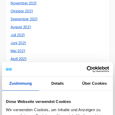
November 2021
Oktober 2021
September 2021
August 2021
Juli 2021
Juni 2021
Mai 2021
April 2021
März 2021
Februar 2021
Januar 2021
Zustimmung
Details
Über Cookies
Dezember 2020
November 2020
Diese Webseite verwendet Cookies
Oktober 2020
Wir verwenden Cookies, um Inhalte und Anzeigen zu
September 2020