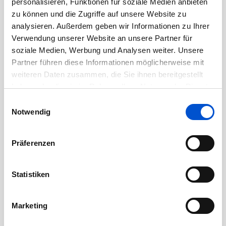
personalisieren, Funktionen für soziale Medien anbieten
zu können und die Zugriffe auf unsere Website zu
August 2020
analysieren. Außerdem geben wir Informationen zu Ihrer
Juli 2020
Verwendung unserer Website an unsere Partner für
Juni 2020
soziale Medien, Werbung und Analysen weiter. Unsere
Mai 2020
Partner führen diese Informationen möglicherweise mit
weiteren Daten zusammen, die Sie ihnen bereitgestellt
April 2020
haben oder die sie im Rahmen Ihrer Nutzung der Dienste
März 2020
gesammelt haben.
Einwilligungsauswahl
Februar 2020
Notwendig
Januar 2020
Dezember 2019
Präferenzen
November 2019
Oktober 2019
Statistiken
September 2019
August 2019
Marketing
Juli 2019