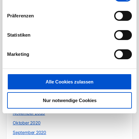
Oktober 2021
Präferenzen
September 2021
August 2021
Statistiken
Juli 2021
Juni 2021
Marketing
Mai 2021
April 2021
März 2021
Alle Cookies zulassen
Februar 2021
Januar 2021
Nur notwendige Cookies
Dezember 2020
November 2020
Oktober 2020
September 2020