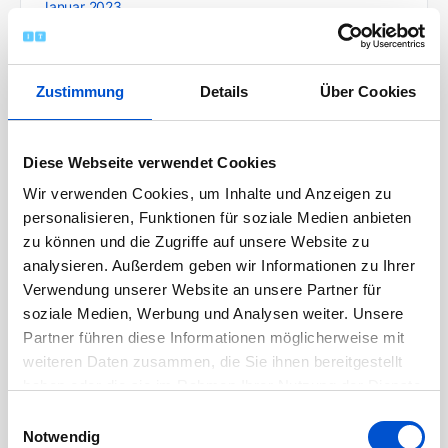
Januar 2023
Dezember 2022
November 2022
Zustimmung
Details
Über Cookies
Oktober 2022
September 2022
August 2022
Diese Webseite verwendet Cookies
Juli 2022
Wir verwenden Cookies, um Inhalte und Anzeigen zu
personalisieren, Funktionen für soziale Medien anbieten
Juni 2022
zu können und die Zugriffe auf unsere Website zu
Mai 2022
analysieren. Außerdem geben wir Informationen zu Ihrer
April 2022
Verwendung unserer Website an unsere Partner für
soziale Medien, Werbung und Analysen weiter. Unsere
März 2022
Partner führen diese Informationen möglicherweise mit
Februar 2022
weiteren Daten zusammen, die Sie ihnen bereitgestellt
Januar 2022
haben oder die sie im Rahmen Ihrer Nutzung der Dienste
Dezember 2021
gesammelt haben.
Einwilligungsauswahl
Notwendig
November 2021