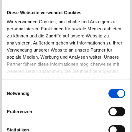
März 2021
Februar 2021
Diese Webseite verwendet Cookies
Januar 2021
Wir verwenden Cookies, um Inhalte und Anzeigen zu
Dezember 2020
personalisieren, Funktionen für soziale Medien anbieten
zu können und die Zugriffe auf unsere Website zu
November 2020
analysieren. Außerdem geben wir Informationen zu Ihrer
Oktober 2020
Verwendung unserer Website an unsere Partner für
September 2020
soziale Medien, Werbung und Analysen weiter. Unsere
Partner führen diese Informationen möglicherweise mit
August 2020
weiteren Daten zusammen, die Sie ihnen bereitgestellt
Juli 2020
haben oder die sie im Rahmen Ihrer Nutzung der Dienste
Juni 2020
gesammelt haben.
Einwilligungsauswahl
Mai 2020
Notwendig
April 2020
März 2020
Präferenzen
Februar 2020
Januar 2020
Statistiken