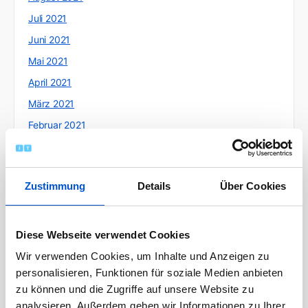
Juli 2021
Juni 2021
Mai 2021
April 2021
März 2021
Februar 2021
Januar 2021
Dezember 2020
Zustimmung
Details
Über Cookies
November 2020
Oktober 2020
September 2020
Diese Webseite verwendet Cookies
August 2020
Wir verwenden Cookies, um Inhalte und Anzeigen zu
personalisieren, Funktionen für soziale Medien anbieten
Juli 2020
zu können und die Zugriffe auf unsere Website zu
Juni 2020
analysieren. Außerdem geben wir Informationen zu Ihrer