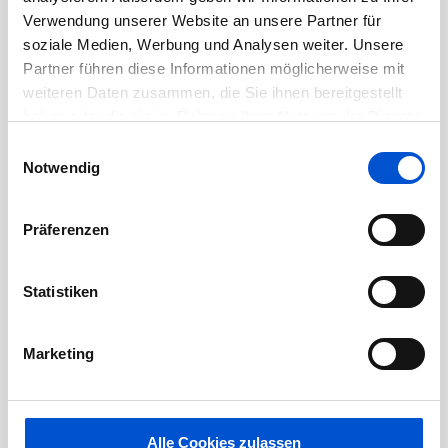
Mai 2020
Verwendung unserer Website an unsere Partner für
April 2020
soziale Medien, Werbung und Analysen weiter. Unsere
Partner führen diese Informationen möglicherweise mit
März 2020
weiteren Daten zusammen, die Sie ihnen bereitgestellt
Februar 2020
haben oder die sie im Rahmen Ihrer Nutzung der Dienste
Januar 2020
gesammelt haben.
Einwilligungsauswahl
Notwendig
Dezember 2019
November 2019
Präferenzen
Oktober 2019
September 2019
Statistiken
August 2019
Juli 2019
Marketing
Juni 2019
Mai 2019
April 2019
Alle Cookies zulassen
März 2019