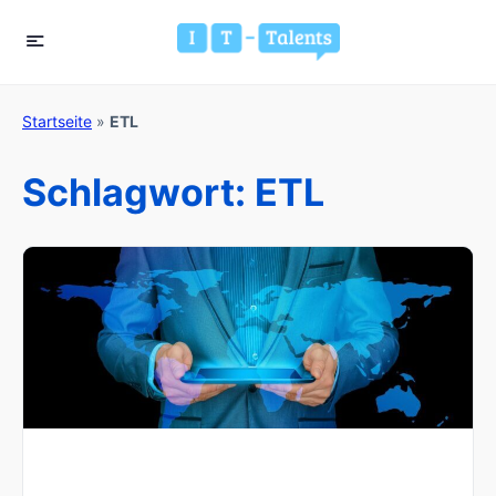
Startseite
»
ETL
Schlagwort:
ETL