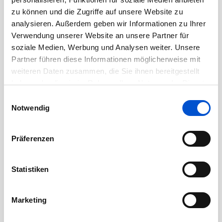
August 2020
zu können und die Zugriffe auf unsere Website zu
analysieren. Außerdem geben wir Informationen zu Ihrer
Juli 2020
Verwendung unserer Website an unsere Partner für
Juni 2020
soziale Medien, Werbung und Analysen weiter. Unsere
Mai 2020
Partner führen diese Informationen möglicherweise mit
weiteren Daten zusammen, die Sie ihnen bereitgestellt
April 2020
haben oder die sie im Rahmen Ihrer Nutzung der Dienste
März 2020
gesammelt haben.
Einwilligungsauswahl
Februar 2020
Notwendig
Januar 2020
Dezember 2019
Präferenzen
November 2019
Oktober 2019
Statistiken
September 2019
August 2019
Marketing
Juli 2019