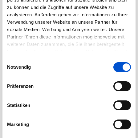
August 2020
zu können und die Zugriffe auf unsere Website zu
analysieren. Außerdem geben wir Informationen zu Ihrer
Juli 2020
Verwendung unserer Website an unsere Partner für
Juni 2020
soziale Medien, Werbung und Analysen weiter. Unsere
Mai 2020
Partner führen diese Informationen möglicherweise mit
weiteren Daten zusammen, die Sie ihnen bereitgestellt
April 2020
haben oder die sie im Rahmen Ihrer Nutzung der Dienste
März 2020
gesammelt haben.
Einwilligungsauswahl
Februar 2020
Notwendig
Januar 2020
Dezember 2019
Präferenzen
November 2019
Oktober 2019
Statistiken
September 2019
August 2019
Marketing
Juli 2019