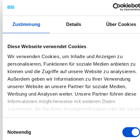
September 2020
August 2020
Juli 2020
Zustimmung
Details
Über Cookies
Juni 2020
Mai 2020
Diese Webseite verwendet Cookies
April 2020
Wir verwenden Cookies, um Inhalte und Anzeigen zu
März 2020
personalisieren, Funktionen für soziale Medien anbieten zu
Februar 2020
können und die Zugriffe auf unsere Website zu analysieren.
Außerdem geben wir Informationen zu Ihrer Verwendung
Januar 2020
unserer Website an unsere Partner für soziale Medien,
Dezember 2019
Werbung und Analysen weiter. Unsere Partner führen diese
November 2019
Informationen möglicherweise mit weiteren Daten
zusammen, die Sie ihnen bereitgestellt haben oder die sie im
Oktober 2019
Rahmen Ihrer Nutzung der Dienste gesammelt haben.
September 2019
Einwilligungsauswahl
August 2019
Notwendig
Juli 2019