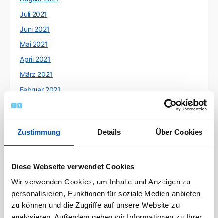
Juli 2021
Juni 2021
Mai 2021
April 2021
März 2021
Februar 2021
Januar 2021
Dezember 2020
Zustimmung
Details
Über Cookies
November 2020
Oktober 2020
September 2020
Diese Webseite verwendet Cookies
August 2020
Wir verwenden Cookies, um Inhalte und Anzeigen zu
personalisieren, Funktionen für soziale Medien anbieten
Juli 2020
zu können und die Zugriffe auf unsere Website zu
Juni 2020
analysieren. Außerdem geben wir Informationen zu Ihrer