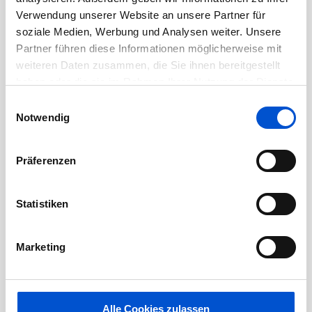
Mai 2020
Verwendung unserer Website an unsere Partner für
April 2020
soziale Medien, Werbung und Analysen weiter. Unsere
Partner führen diese Informationen möglicherweise mit
März 2020
weiteren Daten zusammen, die Sie ihnen bereitgestellt
Februar 2020
haben oder die sie im Rahmen Ihrer Nutzung der Dienste
Januar 2020
gesammelt haben.
Einwilligungsauswahl
Notwendig
Dezember 2019
November 2019
Präferenzen
Oktober 2019
September 2019
Statistiken
August 2019
Juli 2019
Marketing
Juni 2019
Mai 2019
April 2019
Alle Cookies zulassen