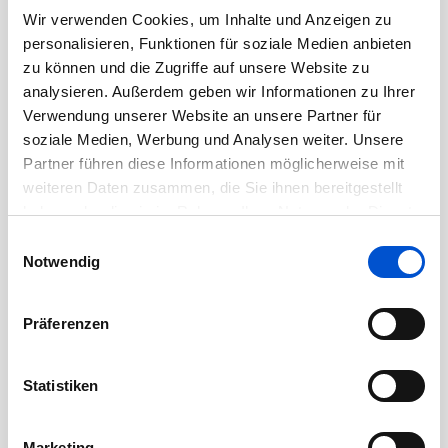
November 2020
Wir verwenden Cookies, um Inhalte und Anzeigen zu
personalisieren, Funktionen für soziale Medien anbieten
Oktober 2020
zu können und die Zugriffe auf unsere Website zu
September 2020
analysieren. Außerdem geben wir Informationen zu Ihrer
August 2020
Verwendung unserer Website an unsere Partner für
soziale Medien, Werbung und Analysen weiter. Unsere
Juli 2020
Partner führen diese Informationen möglicherweise mit
Juni 2020
weiteren Daten zusammen, die Sie ihnen bereitgestellt
Mai 2020
haben oder die sie im Rahmen Ihrer Nutzung der Dienste
April 2020
gesammelt haben.
Einwilligungsauswahl
Notwendig
März 2020
Februar 2020
Präferenzen
Januar 2020
Dezember 2019
Statistiken
November 2019
Oktober 2019
Marketing