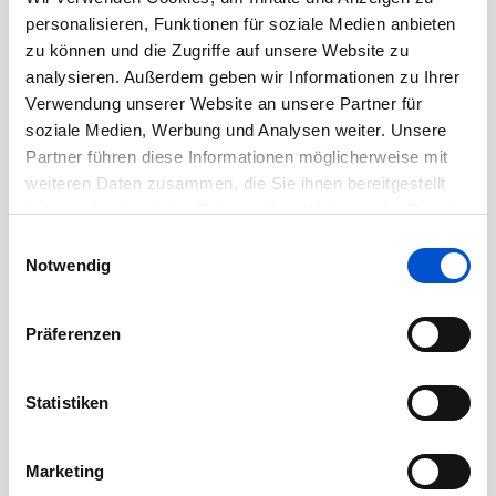
Oktober 2020
personalisieren, Funktionen für soziale Medien anbieten
September 2020
zu können und die Zugriffe auf unsere Website zu
August 2020
analysieren. Außerdem geben wir Informationen zu Ihrer
Verwendung unserer Website an unsere Partner für
Juli 2020
soziale Medien, Werbung und Analysen weiter. Unsere
Juni 2020
Partner führen diese Informationen möglicherweise mit
Mai 2020
weiteren Daten zusammen, die Sie ihnen bereitgestellt
April 2020
haben oder die sie im Rahmen Ihrer Nutzung der Dienste
gesammelt haben.
Einwilligungsauswahl
März 2020
Notwendig
Februar 2020
Januar 2020
Präferenzen
Dezember 2019
November 2019
Statistiken
Oktober 2019
September 2019
Marketing
August 2019