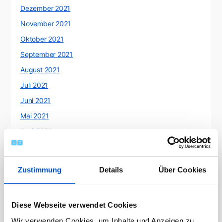
Dezember 2021
November 2021
Oktober 2021
September 2021
August 2021
Juli 2021
Juni 2021
Mai 2021
April 2021
März 2021
Februar 2021
Zustimmung
Details
Über Cookies
Januar 2021
Dezember 2020
Diese Webseite verwendet Cookies
November 2020
Wir verwenden Cookies, um Inhalte und Anzeigen zu