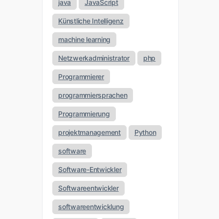
java
JavaScript
Künstliche Intelligenz
machine learning
Netzwerkadministrator
php
Programmierer
programmiersprachen
Programmierung
projektmanagement
Python
software
Software-Entwickler
Softwareentwickler
softwareentwicklung