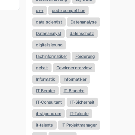
c++
code competition
data scientist
Datenanalyse
Datenanalyst
datenschutz
digitalisierung
fachinformatiker
Förderung
gehalt
Gewinnerinterview
Informatik
Informatiker
IT-Berater
IT-Branche
IT-Consultant
IT-Sicherheit
it-stipendium
IT-Talente
it-talents
IT Projektmanager