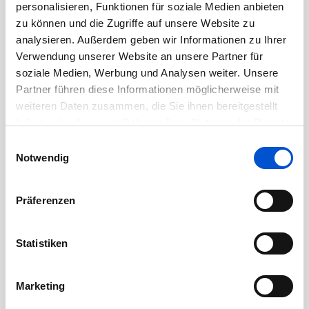
personalisieren, Funktionen für soziale Medien anbieten
September 2020
zu können und die Zugriffe auf unsere Website zu
August 2020
analysieren. Außerdem geben wir Informationen zu Ihrer
Juli 2020
Verwendung unserer Website an unsere Partner für
Juni 2020
soziale Medien, Werbung und Analysen weiter. Unsere
Partner führen diese Informationen möglicherweise mit
Mai 2020
weiteren Daten zusammen, die Sie ihnen bereitgestellt
April 2020
haben oder die sie im Rahmen Ihrer Nutzung der Dienste
März 2020
gesammelt haben.
Einwilligungsauswahl
Februar 2020
Notwendig
Januar 2020
Dezember 2019
Präferenzen
November 2019
Oktober 2019
Statistiken
September 2019
August 2019
Marketing
Juli 2019