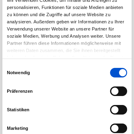
Wir verwenden Cookies, um Inhalte und Anzeigen zu
Oktober 2020
personalisieren, Funktionen für soziale Medien anbieten
September 2020
zu können und die Zugriffe auf unsere Website zu
August 2020
analysieren. Außerdem geben wir Informationen zu Ihrer
Verwendung unserer Website an unsere Partner für
Juli 2020
soziale Medien, Werbung und Analysen weiter. Unsere
Juni 2020
Partner führen diese Informationen möglicherweise mit
Mai 2020
weiteren Daten zusammen, die Sie ihnen bereitgestellt
haben oder die sie im Rahmen Ihrer Nutzung der Dienste
April 2020
gesammelt haben.
Einwilligungsauswahl
März 2020
Notwendig
Februar 2020
Januar 2020
Präferenzen
Dezember 2019
November 2019
Statistiken
Oktober 2019
September 2019
Marketing
August 2019