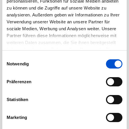
personalisieren, Funktionen für soziale Medien anbieten
zu können und die Zugriffe auf unsere Website zu
August 2020
analysieren. Außerdem geben wir Informationen zu Ihrer
Juli 2020
Verwendung unserer Website an unsere Partner für
Juni 2020
soziale Medien, Werbung und Analysen weiter. Unsere
Mai 2020
Partner führen diese Informationen möglicherweise mit
weiteren Daten zusammen, die Sie ihnen bereitgestellt
April 2020
haben oder die sie im Rahmen Ihrer Nutzung der Dienste
März 2020
gesammelt haben.
Einwilligungsauswahl
Februar 2020
Notwendig
Januar 2020
Dezember 2019
Präferenzen
November 2019
Oktober 2019
Statistiken
September 2019
August 2019
Marketing
Juli 2019