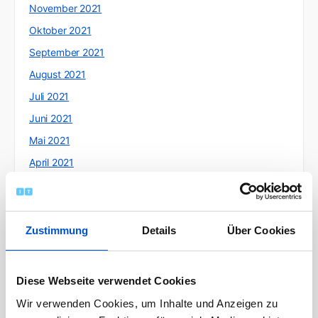
November 2021
Oktober 2021
September 2021
August 2021
Juli 2021
Juni 2021
Mai 2021
April 2021
März 2021
Februar 2021
Januar 2021
Zustimmung
Details
Über Cookies
Dezember 2020
November 2020
Diese Webseite verwendet Cookies
Oktober 2020
Wir verwenden Cookies, um Inhalte und Anzeigen zu
September 2020