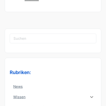
Suchen
nach:
Rubriken:
News
Wissen