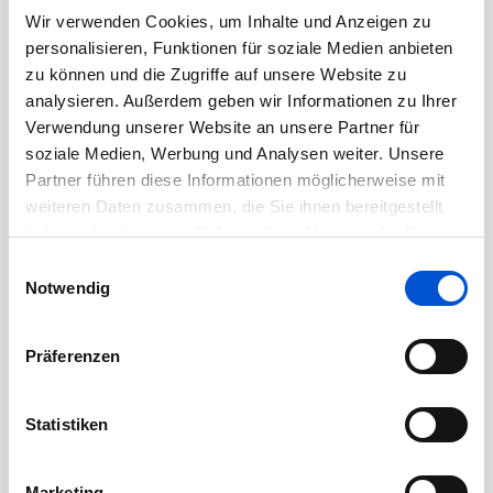
November 2020
Wir verwenden Cookies, um Inhalte und Anzeigen zu
personalisieren, Funktionen für soziale Medien anbieten
Oktober 2020
zu können und die Zugriffe auf unsere Website zu
September 2020
analysieren. Außerdem geben wir Informationen zu Ihrer
August 2020
Verwendung unserer Website an unsere Partner für
soziale Medien, Werbung und Analysen weiter. Unsere
Juli 2020
Partner führen diese Informationen möglicherweise mit
Juni 2020
weiteren Daten zusammen, die Sie ihnen bereitgestellt
Mai 2020
haben oder die sie im Rahmen Ihrer Nutzung der Dienste
April 2020
gesammelt haben.
Einwilligungsauswahl
Notwendig
März 2020
Februar 2020
Präferenzen
Januar 2020
Dezember 2019
Statistiken
November 2019
Oktober 2019
Marketing