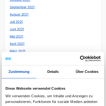
September 2021
August 2021
Juli 2021
Juni 2021
Mai 2021
April 2021
März 2021
Februar 2021
Januar 2021
Zustimmung
Details
Über Cookies
Dezember 2020
November 2020
Oktober 2020
Diese Webseite verwendet Cookies
September 2020
Wir verwenden Cookies, um Inhalte und Anzeigen zu
personalisieren, Funktionen für soziale Medien anbieten
August 2020