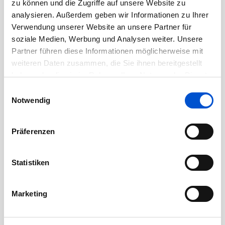
zu können und die Zugriffe auf unsere Website zu
Juli 2020
analysieren. Außerdem geben wir Informationen zu Ihrer
Juni 2020
Verwendung unserer Website an unsere Partner für
soziale Medien, Werbung und Analysen weiter. Unsere
Mai 2020
Partner führen diese Informationen möglicherweise mit
April 2020
weiteren Daten zusammen, die Sie ihnen bereitgestellt
März 2020
haben oder die sie im Rahmen Ihrer Nutzung der Dienste
Februar 2020
gesammelt haben.
Einwilligungsauswahl
Notwendig
Januar 2020
Dezember 2019
Präferenzen
November 2019
Oktober 2019
Statistiken
September 2019
August 2019
Marketing
Juli 2019
Juni 2019