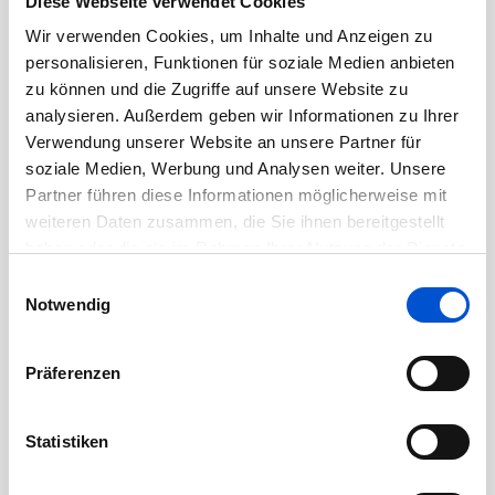
Diese Webseite verwendet Cookies
Dezember 2020
Wir verwenden Cookies, um Inhalte und Anzeigen zu
November 2020
personalisieren, Funktionen für soziale Medien anbieten
Oktober 2020
zu können und die Zugriffe auf unsere Website zu
analysieren. Außerdem geben wir Informationen zu Ihrer
September 2020
Verwendung unserer Website an unsere Partner für
August 2020
soziale Medien, Werbung und Analysen weiter. Unsere
Juli 2020
Partner führen diese Informationen möglicherweise mit
Juni 2020
weiteren Daten zusammen, die Sie ihnen bereitgestellt
haben oder die sie im Rahmen Ihrer Nutzung der Dienste
Mai 2020
gesammelt haben.
Einwilligungsauswahl
April 2020
Notwendig
März 2020
Februar 2020
Präferenzen
Januar 2020
Dezember 2019
Statistiken
November 2019
Oktober 2019