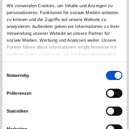
November 2020
Wir verwenden Cookies, um Inhalte und Anzeigen zu
personalisieren, Funktionen für soziale Medien anbieten
Oktober 2020
zu können und die Zugriffe auf unsere Website zu
September 2020
analysieren. Außerdem geben wir Informationen zu Ihrer
August 2020
Verwendung unserer Website an unsere Partner für
soziale Medien, Werbung und Analysen weiter. Unsere
Juli 2020
Partner führen diese Informationen möglicherweise mit
Juni 2020
weiteren Daten zusammen, die Sie ihnen bereitgestellt
Mai 2020
haben oder die sie im Rahmen Ihrer Nutzung der Dienste
April 2020
gesammelt haben.
Einwilligungsauswahl
Notwendig
März 2020
Februar 2020
Präferenzen
Januar 2020
Dezember 2019
Statistiken
November 2019
Oktober 2019
Marketing