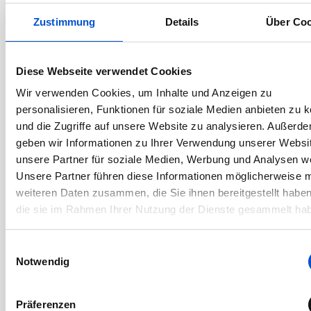
April 2019
Zustimmung
Details
Über Coo
März 2019
Februar 2019
Diese Webseite verwendet Cookies
Januar 2019
Wir verwenden Cookies, um Inhalte und Anzeigen zu
Dezember 2018
personalisieren, Funktionen für soziale Medien anbieten zu 
November 2018
und die Zugriffe auf unsere Website zu analysieren. Außerd
Oktober 2018
geben wir Informationen zu Ihrer Verwendung unserer Websi
September 2018
unsere Partner für soziale Medien, Werbung und Analysen we
Unsere Partner führen diese Informationen möglicherweise m
August 2018
weiteren Daten zusammen, die Sie ihnen bereitgestellt habe
Juli 2018
die sie im Rahmen Ihrer Nutzung der Dienste gesammelt ha
Juni 2018
Mai 2018
Einwilligungsauswahl
Notwendig
April 2018
März 2018
Präferenzen
Februar 2018