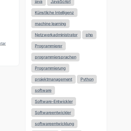
java
JavaScript
Künstliche Intelligenz
machine learning
Netzwerkadministrator
php
tar
Programmierer
programmiersprachen
Programmierung
projektmanagement
Python
software
Software-Entwickler
Softwareentwickler
softwareentwicklung