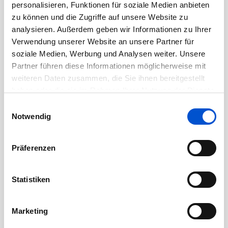
personalisieren, Funktionen für soziale Medien anbieten
September 2020
zu können und die Zugriffe auf unsere Website zu
August 2020
analysieren. Außerdem geben wir Informationen zu Ihrer
Juli 2020
Verwendung unserer Website an unsere Partner für
Juni 2020
soziale Medien, Werbung und Analysen weiter. Unsere
Partner führen diese Informationen möglicherweise mit
Mai 2020
weiteren Daten zusammen, die Sie ihnen bereitgestellt
April 2020
haben oder die sie im Rahmen Ihrer Nutzung der Dienste
März 2020
gesammelt haben.
Einwilligungsauswahl
Februar 2020
Notwendig
Januar 2020
Dezember 2019
Präferenzen
November 2019
Oktober 2019
Statistiken
September 2019
August 2019
Marketing
Juli 2019