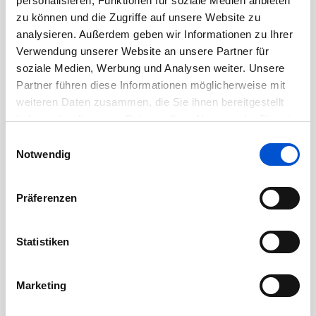
personalisieren, Funktionen für soziale Medien anbieten
August 2020
zu können und die Zugriffe auf unsere Website zu
analysieren. Außerdem geben wir Informationen zu Ihrer
Juli 2020
Verwendung unserer Website an unsere Partner für
Juni 2020
soziale Medien, Werbung und Analysen weiter. Unsere
Mai 2020
Partner führen diese Informationen möglicherweise mit
weiteren Daten zusammen, die Sie ihnen bereitgestellt
April 2020
haben oder die sie im Rahmen Ihrer Nutzung der Dienste
März 2020
gesammelt haben.
Einwilligungsauswahl
Februar 2020
Notwendig
Januar 2020
Dezember 2019
Präferenzen
November 2019
Oktober 2019
Statistiken
September 2019
August 2019
Marketing
Juli 2019