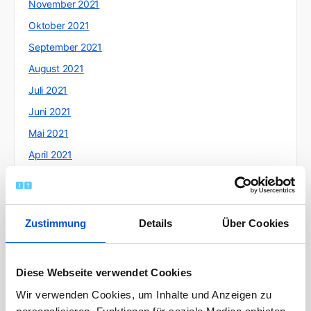
November 2021
Oktober 2021
September 2021
August 2021
Juli 2021
Juni 2021
Mai 2021
April 2021
März 2021
Februar 2021
Januar 2021
Zustimmung
Details
Über Cookies
Dezember 2020
November 2020
Diese Webseite verwendet Cookies
Oktober 2020
Wir verwenden Cookies, um Inhalte und Anzeigen zu
September 2020