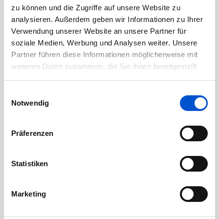
August 2020
zu können und die Zugriffe auf unsere Website zu
Juli 2020
analysieren. Außerdem geben wir Informationen zu Ihrer
Verwendung unserer Website an unsere Partner für
Juni 2020
soziale Medien, Werbung und Analysen weiter. Unsere
Mai 2020
Partner führen diese Informationen möglicherweise mit
April 2020
weiteren Daten zusammen, die Sie ihnen bereitgestellt
haben oder die sie im Rahmen Ihrer Nutzung der Dienste
März 2020
gesammelt haben.
Einwilligungsauswahl
Februar 2020
Notwendig
Januar 2020
Dezember 2019
Präferenzen
November 2019
Oktober 2019
Statistiken
September 2019
August 2019
Marketing
Juli 2019
Juni 2019