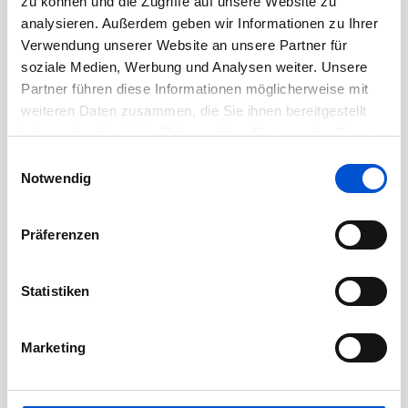
zu können und die Zugriffe auf unsere Website zu
Juli 2020
analysieren. Außerdem geben wir Informationen zu Ihrer
Juni 2020
Verwendung unserer Website an unsere Partner für
Mai 2020
soziale Medien, Werbung und Analysen weiter. Unsere
Partner führen diese Informationen möglicherweise mit
April 2020
weiteren Daten zusammen, die Sie ihnen bereitgestellt
März 2020
haben oder die sie im Rahmen Ihrer Nutzung der Dienste
Februar 2020
gesammelt haben.
Einwilligungsauswahl
Januar 2020
Notwendig
Dezember 2019
November 2019
Präferenzen
Oktober 2019
September 2019
Statistiken
August 2019
Juli 2019
Marketing
Juni 2019
Mai 2019