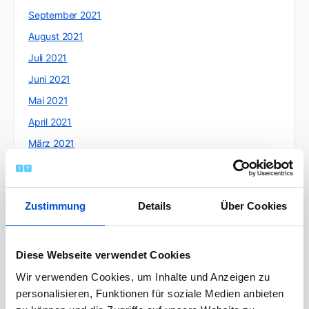
September 2021
August 2021
Juli 2021
Juni 2021
Mai 2021
April 2021
März 2021
Februar 2021
Januar 2021
Zustimmung
Details
Über Cookies
Dezember 2020
November 2020
Oktober 2020
Diese Webseite verwendet Cookies
September 2020
Wir verwenden Cookies, um Inhalte und Anzeigen zu
August 2020
personalisieren, Funktionen für soziale Medien anbieten