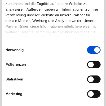
August 2020
zu können und die Zugriffe auf unsere Website zu
Juli 2020
analysieren. Außerdem geben wir Informationen zu Ihrer
Verwendung unserer Website an unsere Partner für
Juni 2020
soziale Medien, Werbung und Analysen weiter. Unsere
Mai 2020
Partner führen diese Informationen möglicherweise mit
April 2020
weiteren Daten zusammen, die Sie ihnen bereitgestellt
haben oder die sie im Rahmen Ihrer Nutzung der Dienste
März 2020
gesammelt haben.
Einwilligungsauswahl
Februar 2020
Notwendig
Januar 2020
Dezember 2019
Präferenzen
November 2019
Oktober 2019
Statistiken
September 2019
August 2019
Marketing
Juli 2019
Juni 2019