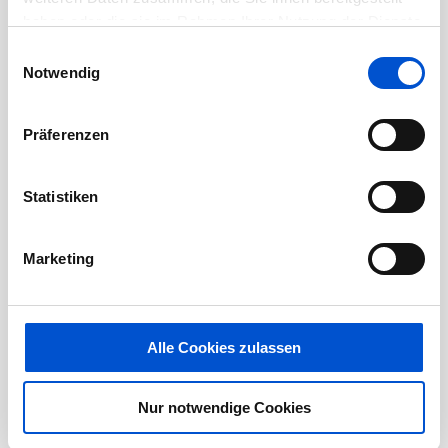
haben oder die sie im Rahmen Ihrer Nutzung der Dienste
Januar 2021
gesammelt haben.
Einwilligungsauswahl
Dezember 2020
Notwendig
November 2020
Oktober 2020
Präferenzen
September 2020
August 2020
Statistiken
Juli 2020
Juni 2020
Marketing
Mai 2020
April 2020
März 2020
Alle Cookies zulassen
Februar 2020
Januar 2020
Nur notwendige Cookies
Dezember 2019