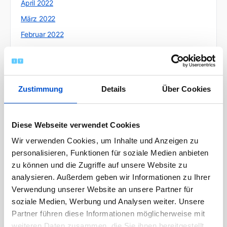
April 2022
März 2022
Februar 2022
Januar 2022
Dezember 2021
November 2021
Zustimmung
Details
Über Cookies
Oktober 2021
September 2021
Diese Webseite verwendet Cookies
August 2021
Wir verwenden Cookies, um Inhalte und Anzeigen zu
Juli 2021
personalisieren, Funktionen für soziale Medien anbieten
Juni 2021
zu können und die Zugriffe auf unsere Website zu
Mai 2021
analysieren. Außerdem geben wir Informationen zu Ihrer
Verwendung unserer Website an unsere Partner für
April 2021
soziale Medien, Werbung und Analysen weiter. Unsere
März 2021
Partner führen diese Informationen möglicherweise mit
Februar 2021
weiteren Daten zusammen, die Sie ihnen bereitgestellt