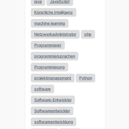
java
JavaScript
Künstliche Intelligenz
machine learning
Netzwerkadministrator
php
Programmierer
programmiersprachen
Programmierung
projektmanagement
Python
software
Software-Entwickler
Softwareentwickler
softwareentwicklung