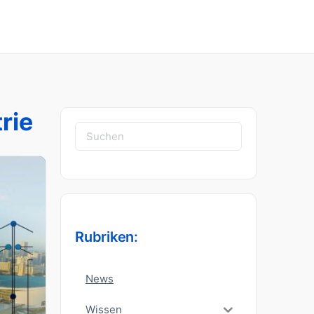
rie
Suchen
nach:
Rubriken:
News
Wissen