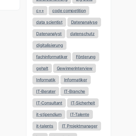
c++
code competition
data scientist
Datenanalyse
Datenanalyst
datenschutz
digitalisierung
fachinformatiker
Förderung
gehalt
Gewinnerinterview
Informatik
Informatiker
IT-Berater
IT-Branche
IT-Consultant
IT-Sicherheit
it-stipendium
IT-Talente
it-talents
IT Projektmanager