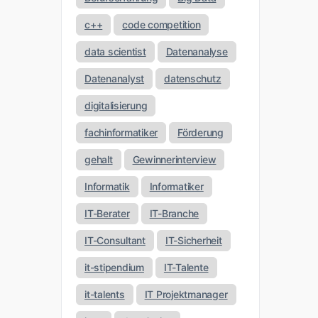
c++
code competition
data scientist
Datenanalyse
Datenanalyst
datenschutz
digitalisierung
fachinformatiker
Förderung
gehalt
Gewinnerinterview
Informatik
Informatiker
IT-Berater
IT-Branche
IT-Consultant
IT-Sicherheit
it-stipendium
IT-Talente
it-talents
IT Projektmanager