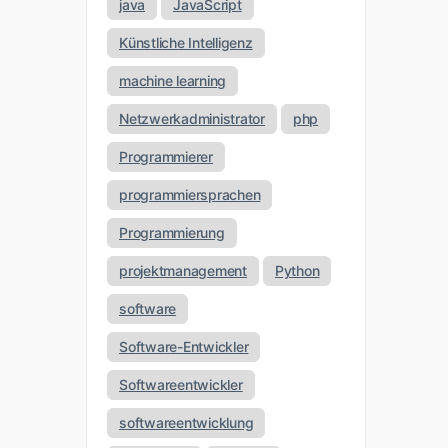
java
JavaScript
Künstliche Intelligenz
machine learning
Netzwerkadministrator
php
Programmierer
programmiersprachen
Programmierung
projektmanagement
Python
software
Software-Entwickler
Softwareentwickler
softwareentwicklung