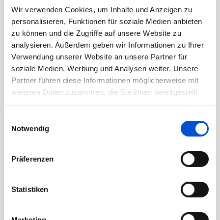
November 2020
Wir verwenden Cookies, um Inhalte und Anzeigen zu
personalisieren, Funktionen für soziale Medien anbieten
Oktober 2020
zu können und die Zugriffe auf unsere Website zu
September 2020
analysieren. Außerdem geben wir Informationen zu Ihrer
August 2020
Verwendung unserer Website an unsere Partner für
soziale Medien, Werbung und Analysen weiter. Unsere
Juli 2020
Partner führen diese Informationen möglicherweise mit
Juni 2020
weiteren Daten zusammen, die Sie ihnen bereitgestellt
Mai 2020
haben oder die sie im Rahmen Ihrer Nutzung der Dienste
April 2020
gesammelt haben.
Einwilligungsauswahl
Notwendig
März 2020
Februar 2020
Präferenzen
Januar 2020
Dezember 2019
Statistiken
November 2019
Oktober 2019
Marketing