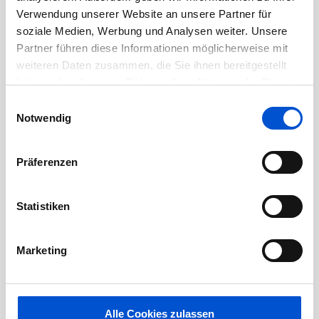
Mai 2020
Verwendung unserer Website an unsere Partner für
April 2020
soziale Medien, Werbung und Analysen weiter. Unsere
Partner führen diese Informationen möglicherweise mit
März 2020
weiteren Daten zusammen, die Sie ihnen bereitgestellt
Februar 2020
haben oder die sie im Rahmen Ihrer Nutzung der Dienste
Januar 2020
gesammelt haben.
Einwilligungsauswahl
Dezember 2019
Notwendig
November 2019
Oktober 2019
Präferenzen
September 2019
August 2019
Statistiken
Juli 2019
Juni 2019
Marketing
Mai 2019
April 2019
Alle Cookies zulassen
März 2019