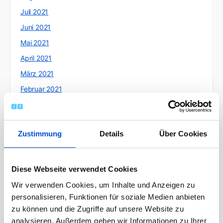
Juli 2021
Juni 2021
Mai 2021
April 2021
März 2021
Februar 2021
Januar 2021
Dezember 2020
Zustimmung
Details
Über Cookies
November 2020
Oktober 2020
September 2020
Diese Webseite verwendet Cookies
August 2020
Wir verwenden Cookies, um Inhalte und Anzeigen zu
personalisieren, Funktionen für soziale Medien anbieten
Juli 2020
zu können und die Zugriffe auf unsere Website zu
Juni 2020
analysieren. Außerdem geben wir Informationen zu Ihrer