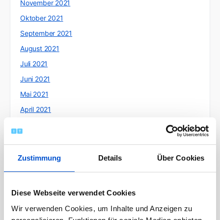
November 2021
Oktober 2021
September 2021
August 2021
Juli 2021
Juni 2021
Mai 2021
April 2021
März 2021
Februar 2021
Januar 2021
Zustimmung
Details
Über Cookies
Dezember 2020
November 2020
Diese Webseite verwendet Cookies
Oktober 2020
Wir verwenden Cookies, um Inhalte und Anzeigen zu
September 2020