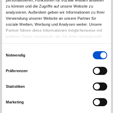
personalisieren, Funktionen für soziale Medien anbieten
August 2020
zu können und die Zugriffe auf unsere Website zu
analysieren. Außerdem geben wir Informationen zu Ihrer
Juli 2020
Verwendung unserer Website an unsere Partner für
Juni 2020
soziale Medien, Werbung und Analysen weiter. Unsere
Mai 2020
Partner führen diese Informationen möglicherweise mit
weiteren Daten zusammen, die Sie ihnen bereitgestellt
April 2020
haben oder die sie im Rahmen Ihrer Nutzung der Dienste
März 2020
gesammelt haben.
Einwilligungsauswahl
Februar 2020
Notwendig
Januar 2020
Dezember 2019
Präferenzen
November 2019
Oktober 2019
Statistiken
September 2019
August 2019
Marketing
Juli 2019