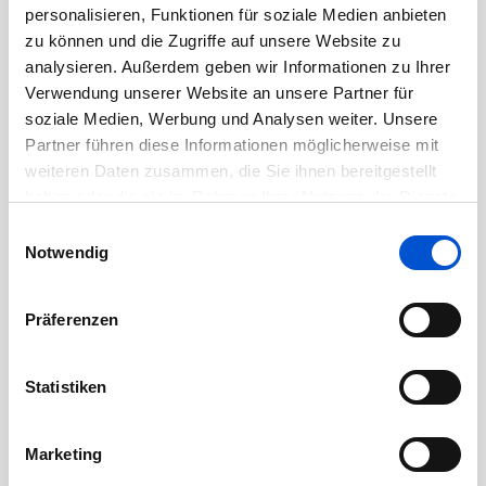
personalisieren, Funktionen für soziale Medien anbieten
September 2020
zu können und die Zugriffe auf unsere Website zu
August 2020
analysieren. Außerdem geben wir Informationen zu Ihrer
Juli 2020
Verwendung unserer Website an unsere Partner für
soziale Medien, Werbung und Analysen weiter. Unsere
Juni 2020
Partner führen diese Informationen möglicherweise mit
Mai 2020
weiteren Daten zusammen, die Sie ihnen bereitgestellt
April 2020
haben oder die sie im Rahmen Ihrer Nutzung der Dienste
März 2020
gesammelt haben.
Einwilligungsauswahl
Notwendig
Februar 2020
Januar 2020
Präferenzen
Dezember 2019
November 2019
Statistiken
Oktober 2019
September 2019
Marketing
August 2019