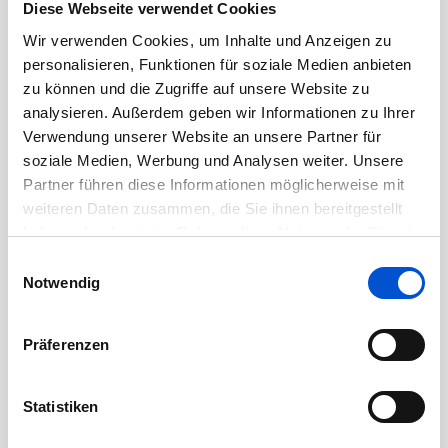
Diese Webseite verwendet Cookies
Dezember 2020
Wir verwenden Cookies, um Inhalte und Anzeigen zu
November 2020
personalisieren, Funktionen für soziale Medien anbieten
zu können und die Zugriffe auf unsere Website zu
Oktober 2020
analysieren. Außerdem geben wir Informationen zu Ihrer
September 2020
Verwendung unserer Website an unsere Partner für
August 2020
soziale Medien, Werbung und Analysen weiter. Unsere
Juli 2020
Partner führen diese Informationen möglicherweise mit
weiteren Daten zusammen, die Sie ihnen bereitgestellt
Juni 2020
haben oder die sie im Rahmen Ihrer Nutzung der Dienste
Mai 2020
gesammelt haben.
Einwilligungsauswahl
April 2020
Notwendig
März 2020
Februar 2020
Präferenzen
Januar 2020
Dezember 2019
Statistiken
November 2019