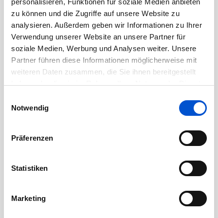
personalisieren, Funktionen für soziale Medien anbieten
zu können und die Zugriffe auf unsere Website zu
August 2020
analysieren. Außerdem geben wir Informationen zu Ihrer
Juli 2020
Verwendung unserer Website an unsere Partner für
Juni 2020
soziale Medien, Werbung und Analysen weiter. Unsere
Mai 2020
Partner führen diese Informationen möglicherweise mit
weiteren Daten zusammen, die Sie ihnen bereitgestellt
April 2020
haben oder die sie im Rahmen Ihrer Nutzung der Dienste
März 2020
gesammelt haben.
Einwilligungsauswahl
Februar 2020
Notwendig
Januar 2020
Dezember 2019
Präferenzen
November 2019
Oktober 2019
Statistiken
September 2019
August 2019
Marketing
Juli 2019