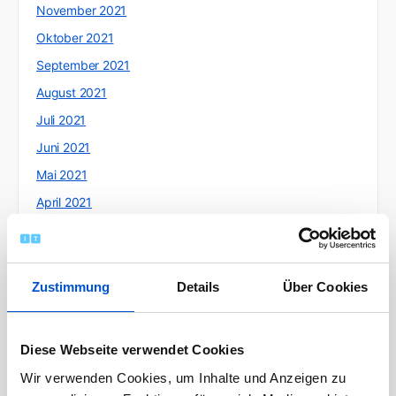
November 2021
Oktober 2021
September 2021
August 2021
Juli 2021
Juni 2021
Mai 2021
April 2021
März 2021
Februar 2021
Januar 2021
Zustimmung
Details
Über Cookies
Dezember 2020
November 2020
Diese Webseite verwendet Cookies
Oktober 2020
Wir verwenden Cookies, um Inhalte und Anzeigen zu
September 2020