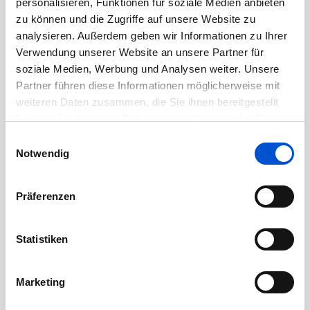
personalisieren, Funktionen für soziale Medien anbieten
zu können und die Zugriffe auf unsere Website zu
August 2020
analysieren. Außerdem geben wir Informationen zu Ihrer
Juli 2020
Verwendung unserer Website an unsere Partner für
Juni 2020
soziale Medien, Werbung und Analysen weiter. Unsere
Mai 2020
Partner führen diese Informationen möglicherweise mit
weiteren Daten zusammen, die Sie ihnen bereitgestellt
April 2020
haben oder die sie im Rahmen Ihrer Nutzung der Dienste
März 2020
gesammelt haben.
Einwilligungsauswahl
Februar 2020
Notwendig
Januar 2020
Dezember 2019
Präferenzen
November 2019
Oktober 2019
Statistiken
September 2019
August 2019
Marketing
Juli 2019