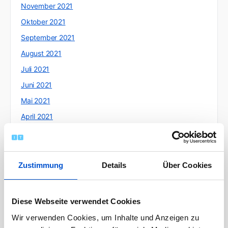
November 2021
Oktober 2021
September 2021
August 2021
Juli 2021
Juni 2021
Mai 2021
April 2021
März 2021
Februar 2021
Januar 2021
Zustimmung
Details
Über Cookies
Dezember 2020
November 2020
Diese Webseite verwendet Cookies
Oktober 2020
Wir verwenden Cookies, um Inhalte und Anzeigen zu
September 2020