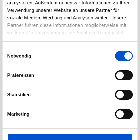
Juni 2020
analysieren. Außerdem geben wir Informationen zu Ihrer
Verwendung unserer Website an unsere Partner für
Mai 2020
soziale Medien, Werbung und Analysen weiter. Unsere
April 2020
Partner führen diese Informationen möglicherweise mit
März 2020
weiteren Daten zusammen, die Sie ihnen bereitgestellt
haben oder die sie im Rahmen Ihrer Nutzung der Dienste
Februar 2020
gesammelt haben.
Einwilligungsauswahl
Januar 2020
Notwendig
Dezember 2019
November 2019
Präferenzen
Oktober 2019
September 2019
Statistiken
August 2019
Juli 2019
Marketing
Juni 2019
Mai 2019
April 2019