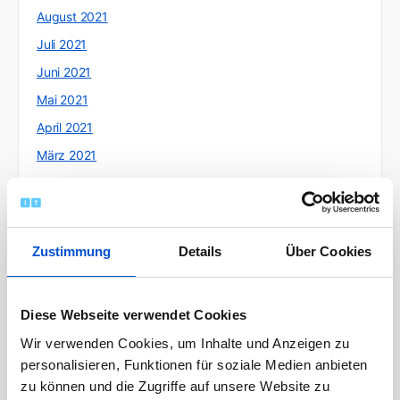
August 2021
Juli 2021
Juni 2021
Mai 2021
April 2021
März 2021
Februar 2021
Januar 2021
Dezember 2020
Zustimmung
Details
Über Cookies
November 2020
Oktober 2020
Diese Webseite verwendet Cookies
September 2020
Wir verwenden Cookies, um Inhalte und Anzeigen zu
August 2020
personalisieren, Funktionen für soziale Medien anbieten
Juli 2020
zu können und die Zugriffe auf unsere Website zu