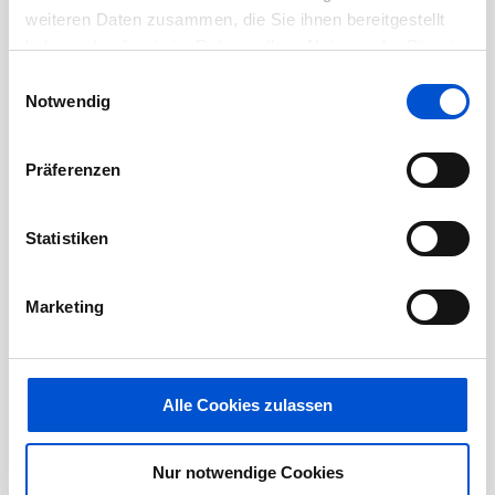
weiteren Daten zusammen, die Sie ihnen bereitgestellt
Februar 2021
haben oder die sie im Rahmen Ihrer Nutzung der Dienste
Januar 2021
gesammelt haben.
Einwilligungsauswahl
Notwendig
Dezember 2020
November 2020
Präferenzen
Oktober 2020
September 2020
Statistiken
August 2020
Juli 2020
Marketing
Juni 2020
Mai 2020
April 2020
Alle Cookies zulassen
März 2020
Februar 2020
Nur notwendige Cookies
Januar 2020