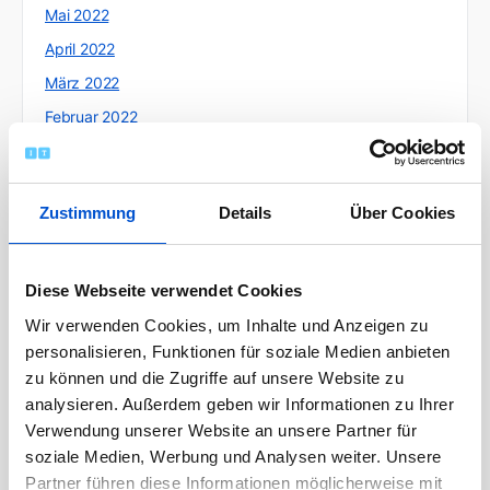
Mai 2022
April 2022
März 2022
Februar 2022
Januar 2022
Dezember 2021
Zustimmung
Details
Über Cookies
November 2021
Oktober 2021
September 2021
Diese Webseite verwendet Cookies
August 2021
Wir verwenden Cookies, um Inhalte und Anzeigen zu
personalisieren, Funktionen für soziale Medien anbieten
Juli 2021
zu können und die Zugriffe auf unsere Website zu
Juni 2021
analysieren. Außerdem geben wir Informationen zu Ihrer
Mai 2021
Verwendung unserer Website an unsere Partner für
April 2021
soziale Medien, Werbung und Analysen weiter. Unsere
Partner führen diese Informationen möglicherweise mit
März 2021