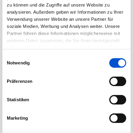
August 2020
zu können und die Zugriffe auf unsere Website zu
Juli 2020
analysieren. Außerdem geben wir Informationen zu Ihrer
Verwendung unserer Website an unsere Partner für
Juni 2020
soziale Medien, Werbung und Analysen weiter. Unsere
Mai 2020
Partner führen diese Informationen möglicherweise mit
April 2020
weiteren Daten zusammen, die Sie ihnen bereitgestellt
haben oder die sie im Rahmen Ihrer Nutzung der Dienste
März 2020
gesammelt haben.
Einwilligungsauswahl
Februar 2020
Notwendig
Januar 2020
Dezember 2019
Präferenzen
November 2019
Oktober 2019
Statistiken
September 2019
August 2019
Marketing
Juli 2019
Juni 2019