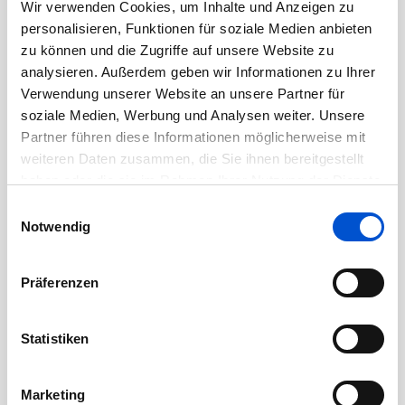
Wir verwenden Cookies, um Inhalte und Anzeigen zu
Oktober 2020
personalisieren, Funktionen für soziale Medien anbieten
September 2020
zu können und die Zugriffe auf unsere Website zu
analysieren. Außerdem geben wir Informationen zu Ihrer
August 2020
Verwendung unserer Website an unsere Partner für
Juli 2020
soziale Medien, Werbung und Analysen weiter. Unsere
Juni 2020
Partner führen diese Informationen möglicherweise mit
weiteren Daten zusammen, die Sie ihnen bereitgestellt
Mai 2020
haben oder die sie im Rahmen Ihrer Nutzung der Dienste
April 2020
gesammelt haben.
Einwilligungsauswahl
März 2020
Notwendig
Februar 2020
Januar 2020
Präferenzen
Dezember 2019
November 2019
Statistiken
Oktober 2019
September 2019
Marketing