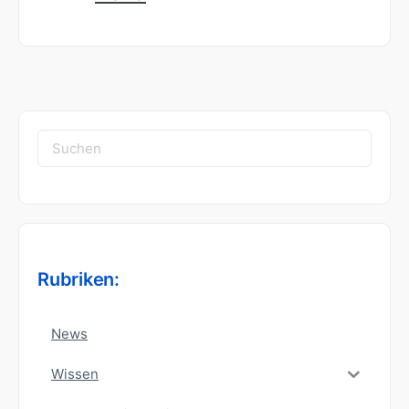
Suchen
nach:
Rubriken:
News
Wissen