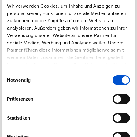
November 2020
Wir verwenden Cookies, um Inhalte und Anzeigen zu
personalisieren, Funktionen für soziale Medien anbieten
Oktober 2020
zu können und die Zugriffe auf unsere Website zu
September 2020
analysieren. Außerdem geben wir Informationen zu Ihrer
August 2020
Verwendung unserer Website an unsere Partner für
soziale Medien, Werbung und Analysen weiter. Unsere
Juli 2020
Partner führen diese Informationen möglicherweise mit
Juni 2020
weiteren Daten zusammen, die Sie ihnen bereitgestellt
Mai 2020
haben oder die sie im Rahmen Ihrer Nutzung der Dienste
April 2020
gesammelt haben.
Einwilligungsauswahl
Notwendig
März 2020
Februar 2020
Präferenzen
Januar 2020
Dezember 2019
Statistiken
November 2019
Oktober 2019
Marketing